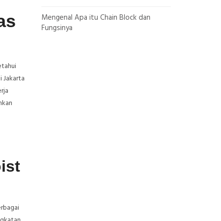
as
Mengenal Apa itu Chain Block dan
Fungsinya
etahui
i Jakarta
rja
hkan
ist
erbagai
ngkatan