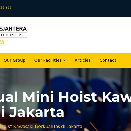
929-899
Our Group
Our Facilities
Articles
Contact
Jual Mini Hoist Ka
i Jakarta
 Hoist Kawasaki Berkualitas di Jakarta