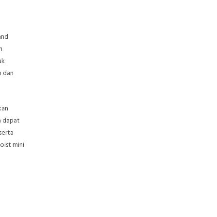
and
h
uk
n dan
kan
a dapat
serta
oist mini