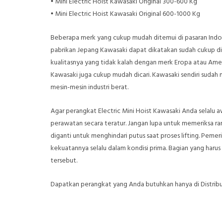
• Mini Electric Hoist Kawasaki Original 300-600 Kg
• Mini Electric Hoist Kawasaki Original 600-1000 Kg
Beberapa merk yang cukup mudah ditemui di pasaran Indones
pabrikan Jepang Kawasaki dapat dikatakan sudah cukup dike
kualitasnya yang tidak kalah dengan merk Eropa atau Amer
Kawasaki juga cukup mudah dicari. Kawasaki sendiri sud
mesin-mesin industri berat.
Agar perangkat Electric Mini Hoist Kawasaki Anda selalu
perawatan secara teratur. Jangan lupa untuk memeriksa ra
diganti untuk menghindari putus saat proses lifting. Peme
kekuatannya selalu dalam kondisi prima. Bagian yang harus 
tersebut.
Dapatkan perangkat yang Anda butuhkan hanya di Distributo