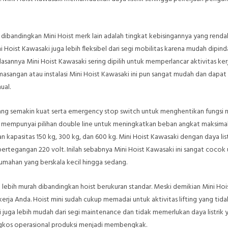
a dibandingkan Mini Hoist merk lain adalah tingkat kebisingannya yang renda
Hoist Kawasaki juga lebih fleksibel dari segi mobilitas karena mudah dipin
sannya Mini Hoist Kawasaki sering dipilih untuk memperlancar aktivitas kerj
sangan atau instalasi Mini Hoist Kawasaki ini pun sangat mudah dan dapat
ual.
 yang semakin kuat serta emergency stop switch untuk menghentikan fungsi 
juga mempunyai pilihan double line untuk meningkatkan beban angkat maksima
 kapasitas 150 kg, 300 kg, dan 600 kg. Mini Hoist Kawasaki dengan daya list
 bertegangan 220 volt. Inilah sebabnya Mini Hoist Kawasaki ini sangat cocok
rumahan yang berskala kecil hingga sedang.
a lebih murah dibandingkan hoist berukuran standar. Meski demikian Mini Hoi
erja Anda. Hoist mini sudah cukup memadai untuk aktivitas lifting yang tida
ini juga lebih mudah dari segi maintenance dan tidak memerlukan daya listrik 
ongkos operasional produksi menjadi membengkak.