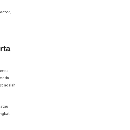
tector,
rta
arena
 mesin
st adalah
 atau
angkat