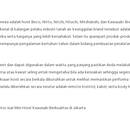
ia adalah hoist Beco, Nitto, Nitchi, Hitachi, Mitshubishi, dan Kawasaki. Br
nal di kalangan pelaku industri tanah air. keunggulan brand tersebut adala
ika serta harganya yang lebih bersahabat. Selain itu sparepart produk-prod
ah mempunyai pengalaman bertahun-tahun dalam bidang pembuatan peralata
 awet dan dapat digunakan dalam waktu yang panjang pastikan Anda melaku
ntai atau kawat seling untuk mengetahui bila ada kerusakan sehingga seger
riksaan hoist secara berkala dibutuhkan untuk melihat memastikan performa 
selalu dibersihkan secara teratur adalah remote kontrol, kabel, serta body h
r Jual Mini Hoist Kawasaki Berkualitas di Jakarta.