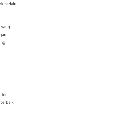
k terlalu
n yang
rjamin
ang
 Ini
 terbaik