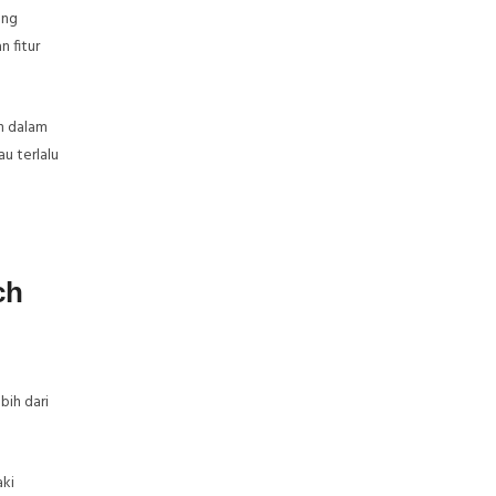
ang
 fitur
an dalam
u terlalu
ch
bih dari
aki