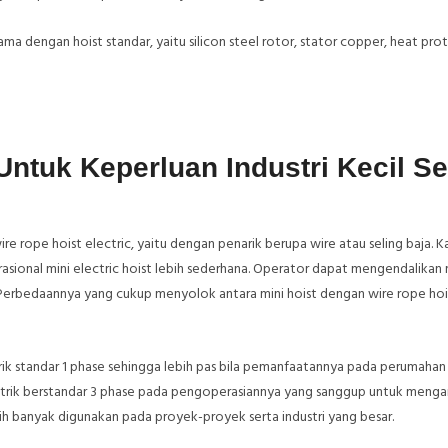
 dengan hoist standar, yaitu silicon steel rotor, stator copper, heat pro
ntuk Keperluan Industri Kecil Se
ire rope hoist electric, yaitu dengan penarik berupa wire atau seling baja. K
asional mini electric hoist lebih sederhana. Operator dapat mengendalikan
. Perbedaannya yang cukup menyolok antara mini hoist dengan wire rope hoi
strik standar 1 phase sehingga lebih pas bila pemanfaatannya pada perumahan
 listrik berstandar 3 phase pada pengoperasiannya yang sanggup untuk meng
ih banyak digunakan pada proyek-proyek serta industri yang besar.