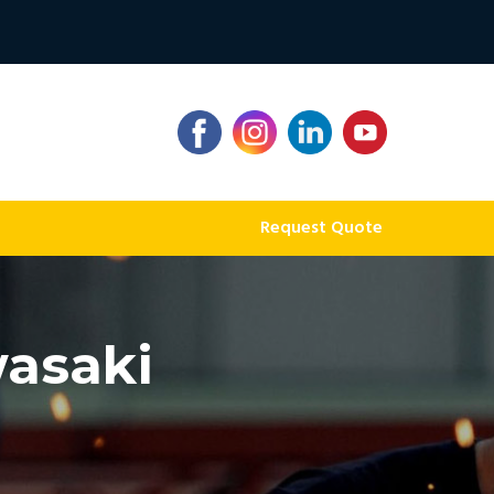
Request Quote
wasaki