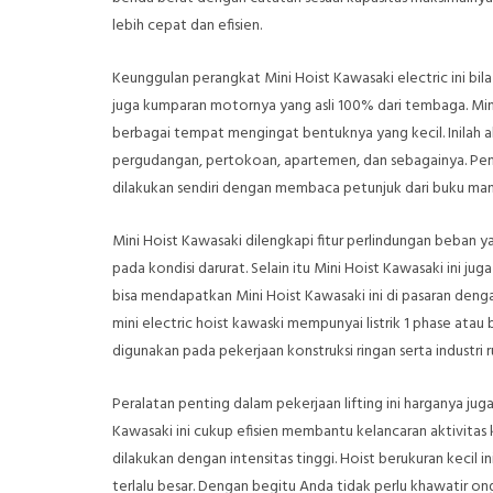
lebih cepat dan efisien.
Keunggulan perangkat Mini Hoist Kawasaki electric ini bil
juga kumparan motornya yang asli 100% dari tembaga. Mini 
berbagai tempat mengingat bentuknya yang kecil. Inilah ala
pergudangan, pertokoan, apartemen, dan sebagainya. Pema
dilakukan sendiri dengan membaca petunjuk dari buku man
Mini Hoist Kawasaki dilengkapi fitur perlindungan beban
pada kondisi darurat. Selain itu Mini Hoist Kawasaki ini 
bisa mendapatkan Mini Hoist Kawasaki ini di pasaran dengan
mini electric hoist kawaski mempunyai listrik 1 phase atau
digunakan pada pekerjaan konstruksi ringan serta industri 
Peralatan penting dalam pekerjaan lifting ini harganya jug
Kawasaki ini cukup efisien membantu kelancaran aktivitas k
dilakukan dengan intensitas tinggi. Hoist berukuran kecil 
terlalu besar. Dengan begitu Anda tidak perlu khawatir 