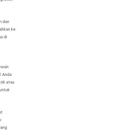
h dan
dahkan ke
a di
mesin
l. Anda
rik atau
 untuk
st
k
yang