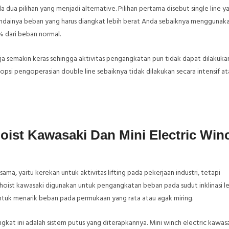
 dua pilihan yang menjadi alternative. Pilihan pertama disebut single line y
eandainya beban yang harus diangkat lebih berat Anda sebaiknya menggunakan
 dari beban normal.
rja semakin keras sehingga aktivitas pengangkatan pun tidak dapat dilakuk
si pengoperasian double line sebaiknya tidak dilakukan secara intensif ata
oist Kawasaki Dan Mini Electric Win
ama, yaitu kerekan untuk aktivitas lifting pada pekerjaan industri, tetapi
hoist kawasaki digunakan untuk pengangkatan beban pada sudut inklinasi le
untuk menarik beban pada permukaan yang rata atau agak miring.
at ini adalah sistem putus yang diterapkannya. Mini winch electric kawas