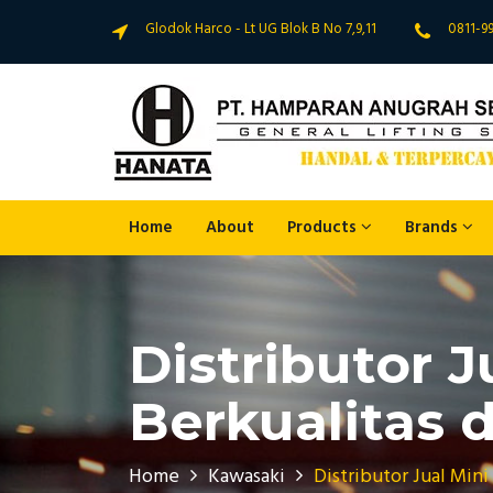
Glodok Harco - Lt UG Blok B No 7,9,11
0811-9
Home
About
Products
Brands
Distributor 
Berkualitas d
Home
Kawasaki
Distributor Jual Mini