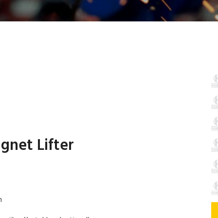
net Lifter
n