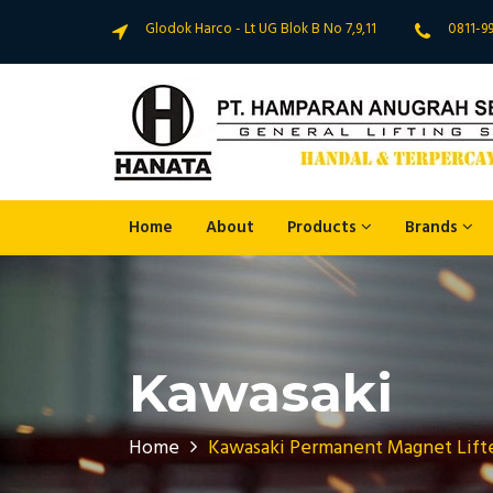
Glodok Harco - Lt UG Blok B No 7,9,11
0811-9
Home
About
Products
Brands
Kawasaki
Home
Kawasaki Permanent Magnet Lift