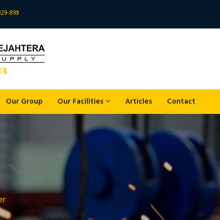
929-899
Our Group
Our Facilities
Articles
Contact
er